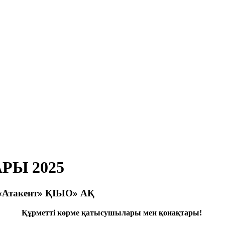
РЫ 2025
ы «Атакент» ҚІЫО» АҚ
Құрметті көрме қатысушылары мен қонақтары!