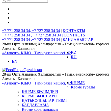
+7 771 258 34 34, +7 727 258 34 34
|
КОНТАКТЫ
+7 771 258 34 34 , +7 727 258 34 34 |
CONTACTS
+7 771 258 34 34 ,+7 727 258 34 34
|
БАЙЛАНЫСТАР
28-ші Орта Азиялық Халықаралық «Тамақ өнеркәсібі» көрмесі
Алматы, Қазақстан
KZ
«Атакент» ҚІЫО
Тимирязев көшесі, 42
RU
EN
28-ші Орта Азиялық Халықаралық «Тамақ өнеркәсібі» көрмесі
Алматы, Қазақстан
КӨРМЕ
«Атакент» ҚІЫО
Тимирязев көшесі, 42
Көрме туралы
КӨРМЕ БӨЛІМДЕРІ
КӨРМЕ ЖОСПАРЫ
ҚАТЫСУШЫЛАР ТІЗІМІ
БАҒДАРЛАМА
Көрме қорытындысы