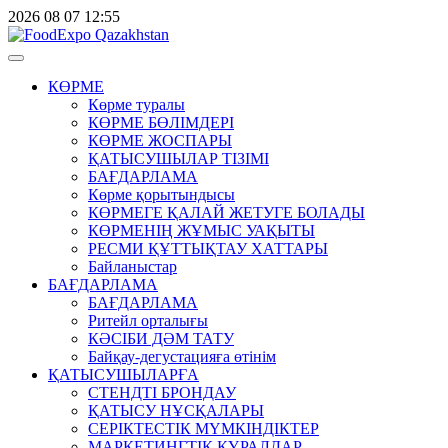
2026
08
07
12:55
КӨРМЕ
Көрме туралы
КӨРМЕ БӨЛІМДЕРІ
КӨРМЕ ЖОСПАРЫ
ҚАТЫСУШЫЛАР ТІЗІМІ
БАҒДАРЛАМА
Көрме қорытындысы
КӨРМЕГЕ ҚАЛАЙ ЖЕТУГЕ БОЛАДЫ
КӨРМЕНІҢ ЖҰМЫС УАҚЫТЫ
РЕСМИ ҚҰТТЫҚТАУ ХАТТАРЫ
Байланыстар
БАҒДАРЛАМА
БАҒДАРЛАМА
Ритейл орталығы
КӘСІБИ ДӘМ ТАТУ
Байқау-дегустацияға өтінім
ҚАТЫСУШЫЛАРҒА
СТЕНДТІ БРОНДАУ
ҚАТЫСУ НҰСҚАЛАРЫ
СЕРІКТЕСТІК МҮМКІНДІКТЕР
МАРКЕТИНГТІК ҚҰРАЛДАР