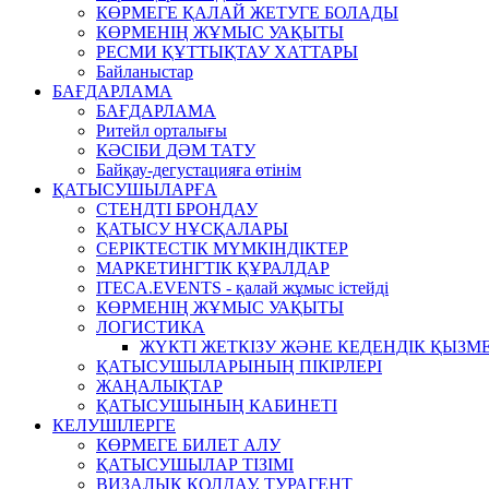
КӨРМЕГЕ ҚАЛАЙ ЖЕТУГЕ БОЛАДЫ
КӨРМЕНІҢ ЖҰМЫС УАҚЫТЫ
РЕСМИ ҚҰТТЫҚТАУ ХАТТАРЫ
Байланыстар
БАҒДАРЛАМА
БАҒДАРЛАМА
Ритейл орталығы
КӘСІБИ ДӘМ ТАТУ
Байқау-дегустацияға өтінім
ҚАТЫСУШЫЛАРҒА
СТЕНДТІ БРОНДАУ
ҚАТЫСУ НҰСҚАЛАРЫ
СЕРІКТЕСТІК МҮМКІНДІКТЕР
МАРКЕТИНГТІК ҚҰРАЛДАР
ITECA.EVENTS - қалай жұмыс істейді
КӨРМЕНІҢ ЖҰМЫС УАҚЫТЫ
ЛОГИСТИКА
ЖҮКТІ ЖЕТКІЗУ ЖӘНЕ КЕДЕНДІК ҚЫЗМ
ҚАТЫСУШЫЛАРЫНЫҢ ПІКІРЛЕРІ
ЖАҢАЛЫҚТАР
ҚАТЫСУШЫНЫҢ КАБИНЕТІ
КЕЛУШІЛЕРГЕ
КӨРМЕГЕ БИЛЕТ АЛУ
ҚАТЫСУШЫЛАР ТІЗІМІ
ВИЗАЛЫҚ ҚОЛДАУ, ТУРАГЕНТ