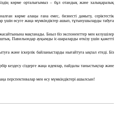
Біздің көрме орталығымыз – бұл отандық және халықаралық
лған көрме алаңы ғана емес, бизнесті дамыту, серіктестік
ар үшін өсуге жаңа мүмкіндіктер ашып, тұтынушыларды табуға
жасайтынына мақтанады. Биыл біз экспоненттер мен келушілер
штық. Павильондар ауқымды іс-шараларды өткізу үшін қажетті
ға және іскерлік байланыстарды нығайтуға ықпал етеді. Біз
ір кездесу сіздерге жаңа идеялар, пайдалы таныстықтар және
жаңа перспективалар мен өсу мүмкіндіктері ашылсын!