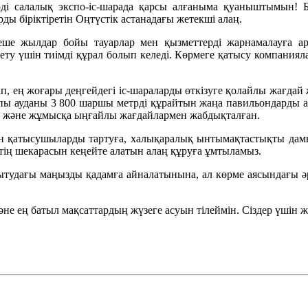
і салалық экспо-іс-шарада қарсы алғаныма қуаныштымын! 
ды біріктіретін Оңтүстік астанадағы жетекші алаң.
еше жылдар бойы тауарлар мен қызметтерді жарнамалауға арна
ету үшін тиімді құрал болып келеді. Көрмеге қатысу компаниял
, ең жоғары деңгейдегі іс-шараларды өткізуге қолайлы жағдай 
пы ауданы 3 800 шаршы метрді құрайтын жаңа павильондарды а
н және жұмысқа ыңғайлы жағдайлармен жабдықталған.
 қатысушыларды тартуға, халықаралық ынтымақтастықты дамыту
тің шекарасын кеңейте алатын алаң құруға ұмтыламыз.
тудағы маңызды қадамға айналатынына, ал көрме аясындағы әрб
не ең батыл мақсаттардың жүзеге асуын тілеймін. Сіздер үшін 