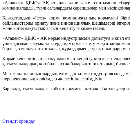
«Атакент» ҚІЫО» АҚ атынан және жеке өз атымнан сіздерд
компанияларды, түрлі салалардағы сарапшылар мен кәсіпқойлар
Қазақстандық «Iteca» көрме компаниясының көрмелері бірн
байланыстарды орнату және инновациялық шешімдерді ілгеріл
және ынтымақтастық аясын кеңейтуге көмектеседі.
«Атакент» ҚІЫО» АҚ көрме индустриясын дамытуға ықпал етіп
үшін қосымша мүмкіндіктерді қамтамасыз ету мақсатында жал
барлық заманауи техникалық құралдармен, тұрақ орындарыме
Көрме кешенінің инфрақұрылымын кеңейту көптеген елдерден
қатысушылардың көп бөлігі өз жобаларын таныстырып, бизнес
Мен жаңа павильондардың еліміздің көрме индустриясын дамы
перспективалық келісімдер әкелетініне сенімдімін.
Барлық қатысушыларға табысты жұмыс, нәтижелі кездесулер жә
Стендті брондау