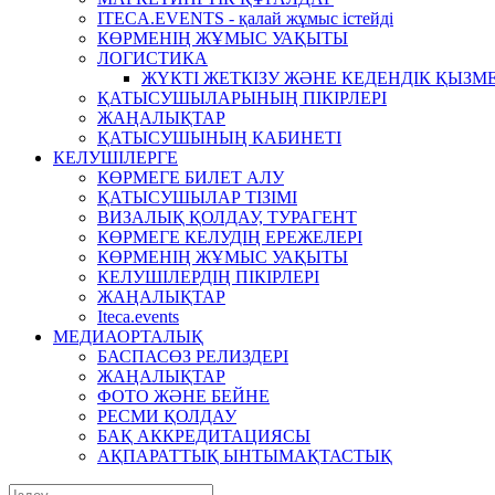
ITECA.EVENTS - қалай жұмыс істейді
КӨРМЕНІҢ ЖҰМЫС УАҚЫТЫ
ЛОГИСТИКА
ЖҮКТІ ЖЕТКІЗУ ЖӘНЕ КЕДЕНДІК ҚЫЗМ
ҚАТЫСУШЫЛАРЫНЫҢ ПІКІРЛЕРІ
ЖАҢАЛЫҚТАР
ҚАТЫСУШЫНЫҢ КАБИНЕТІ
КЕЛУШІЛЕРГЕ
КӨРМЕГЕ БИЛЕТ АЛУ
ҚАТЫСУШЫЛАР ТІЗІМІ
ВИЗАЛЫҚ ҚОЛДАУ, ТУРАГЕНТ
КӨРМЕГЕ КЕЛУДІҢ ЕРЕЖЕЛЕРІ
КӨРМЕНІҢ ЖҰМЫС УАҚЫТЫ
КЕЛУШІЛЕРДІҢ ПІКІРЛЕРІ
ЖАҢАЛЫҚТАР
Iteca.events
МЕДИАОРТАЛЫҚ
БАСПАСӨЗ РЕЛИЗДЕРІ
ЖАҢАЛЫҚТАР
ФОТО ЖӘНЕ БЕЙНЕ
РЕСМИ ҚОЛДАУ
БАҚ АККРЕДИТАЦИЯСЫ
АҚПАРАТТЫҚ ЫНТЫМАҚТАСТЫҚ