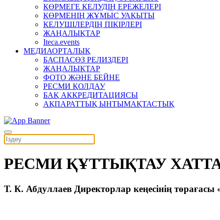
КӨРМЕГЕ КЕЛУДІҢ ЕРЕЖЕЛЕРІ
КӨРМЕНІҢ ЖҰМЫС УАҚЫТЫ
КЕЛУШІЛЕРДІҢ ПІКІРЛЕРІ
ЖАҢАЛЫҚТАР
Iteca.events
МЕДИАОРТАЛЫҚ
БАСПАСӨЗ РЕЛИЗДЕРІ
ЖАҢАЛЫҚТАР
ФОТО ЖӘНЕ БЕЙНЕ
РЕСМИ ҚОЛДАУ
БАҚ АККРЕДИТАЦИЯСЫ
АҚПАРАТТЫҚ ЫНТЫМАҚТАСТЫҚ
РЕСМИ ҚҰТТЫҚТАУ ХАТТА
Т. К. Абдуллаев Директорлар кеңесінің төрағас